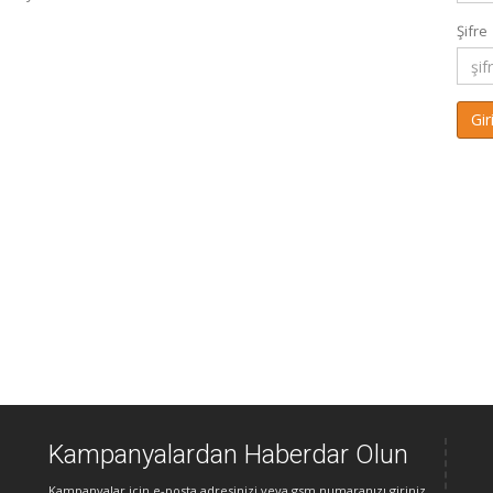
Şifre
Kampanyalardan Haberdar Olun
Kampanyalar için e-posta adresinizi veya gsm numaranızı giriniz.